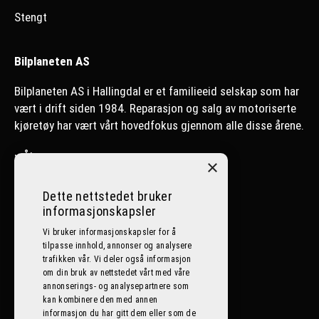
Stengt
Bilplaneten AS
Bilplaneten AS i Hallingdal er et familieeid selskap som har
vært i drift siden 1984. Reparasjon og salg av motoriserte
kjøretøy har vært vårt hovedfokus gjennom alle disse årene.
>
Ål
×
>
Nesbyen
Dette nettstedet bruker
informasjonskapsler
>
Lillehammer
Vi bruker informasjonskapsler for å
tilpasse innhold, annonser og analysere
Følg oss på sosiale medier
trafikken vår. Vi deler også informasjon
om din bruk av nettstedet vårt med våre
annonserings- og analysepartnere som
kan kombinere den med annen
informasjon du har gitt dem eller som de