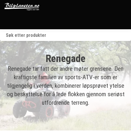
Startside
Kjøretøy
Renegade
Våre merker
Renegade tar fatt der andre møter grensene. Den
kraftigste familien av sports-ATV-er som er
BRP
tilgjengelig i verden, kombinerer løpsprøvet ytelse
og beskyttelse for å lede flokken gjennom seriøst
Verksted
utfordrende terreng.
Om oss
Kontakt