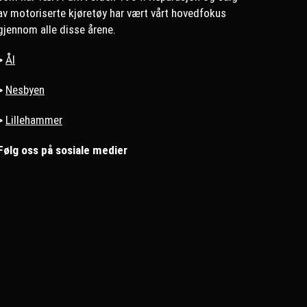
av motoriserte kjøretøy har vært vårt hovedfokus
gjennom alle disse årene.
>
Ål
>
Nesbyen
>
Lillehammer
Følg oss på sosiale medier