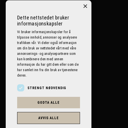
Ål:
32086400
×
Nesbyen:
32072500
Dette nettstedet bruker
informasjonskapsler
Lillehammer:
612 59 059
Vi bruker informasjonskapsler for å
tilpasse innhold, annonser og analysere
E-post
trafikken vår. Vi deler også informasjon
om din bruk av nettstedet vårt med våre
post@bilplaneten.no
annonserings- og analysepartnere som
kan kombinere den med annen
informasjon du har gitt dem eller som de
har samlet inn fra din bruk av tjenestene
deres.
STRENGT NØDVENDIG
GODTA ALLE
AVVIS ALLE