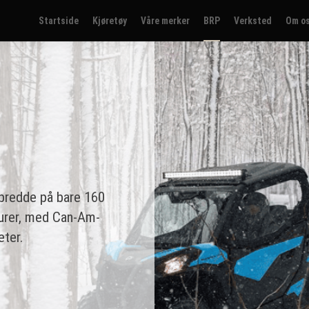
Startside
Kjøretøy
Våre merker
BRP
Verksted
Om o
bredde på bare 160
turer, med Can-Am-
eter.