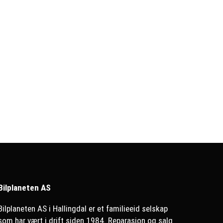
Bilplaneten AS
Bilplaneten AS i Hallingdal er et familieeid selskap
som har vært i drift siden 1984. Reparasjon og salg