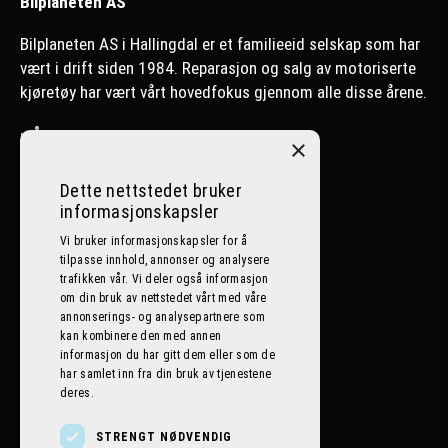
Bilplaneten AS
Bilplaneten AS i Hallingdal er et familieeid selskap som har
vært i drift siden 1984. Reparasjon og salg av motoriserte
kjøretøy har vært vårt hovedfokus gjennom alle disse årene.
>
Ål
×
>
Nesbyen
Dette nettstedet bruker
informasjonskapsler
>
Lillehammer
Vi bruker informasjonskapsler for å
tilpasse innhold, annonser og analysere
Følg oss på sosiale medier
trafikken vår. Vi deler også informasjon
om din bruk av nettstedet vårt med våre
annonserings- og analysepartnere som
kan kombinere den med annen
informasjon du har gitt dem eller som de
har samlet inn fra din bruk av tjenestene
deres.
STRENGT NØDVENDIG