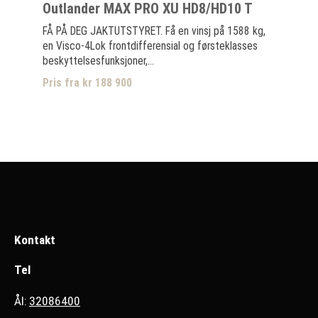
Outlander MAX PRO XU HD8/HD10 T
FÅ PÅ DEG JAKTUTSTYRET. Få en vinsj på 1588 kg,
en Visco-4Lok frontdifferensial og førsteklasses
beskyttelsesfunksjoner,...
Pris fra kr 188 900
Kontakt
Tel
Ål:
32086400