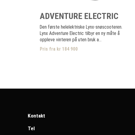
ADVENTURE ELECTRIC
Den første helelektriske Lynx-snøscooteren.
Lynx Adventure Electric tilbyr en ny måte å
oppleve vinteren på uten bruk a...
Pris fra kr 184 900
Kontakt
Tel