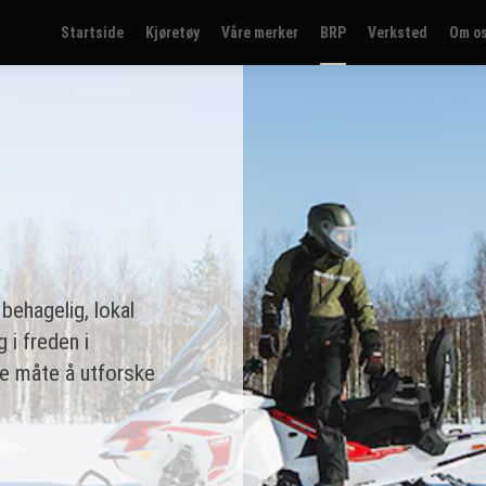
Startside
Kjøretøy
Våre merker
BRP
Verksted
Om o
behagelig, lokal
g i freden i
de måte å utforske