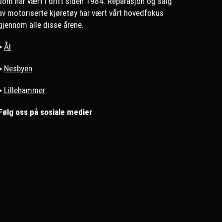
som har vært i drift siden 1984. Reparasjon og salg
av motoriserte kjøretøy har vært vårt hovedfokus
gjennom alle disse årene.
>
Ål
>
Nesbyen
>
Lillehammer
Følg oss på sosiale medier