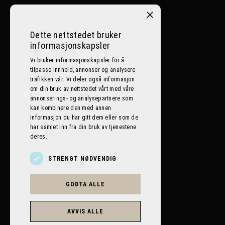
Ål:
32086400
×
Nesbyen:
32072500
Dette nettstedet bruker
informasjonskapsler
Lillehammer:
612 59 059
Vi bruker informasjonskapsler for å
tilpasse innhold, annonser og analysere
E-post
trafikken vår. Vi deler også informasjon
om din bruk av nettstedet vårt med våre
post@bilplaneten.no
annonserings- og analysepartnere som
kan kombinere den med annen
informasjon du har gitt dem eller som de
har samlet inn fra din bruk av tjenestene
deres.
STRENGT NØDVENDIG
GODTA ALLE
AVVIS ALLE