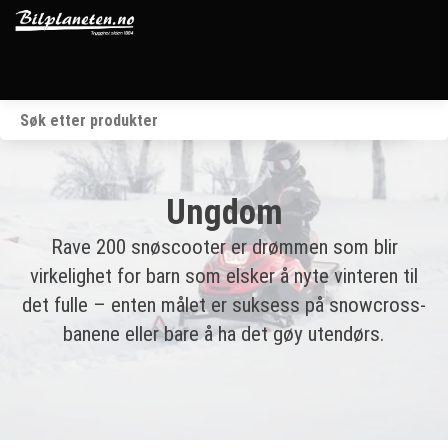
Startside
Kjøretøy
Ungdom
Våre merker
Rave 200 snøscooter er drømmen som blir
BRP
virkelighet for barn som elsker å nyte vinteren til
det fulle – enten målet er suksess på snowcross-
Verksted
banene eller bare å ha det gøy utendørs.
Om oss
Kontakt