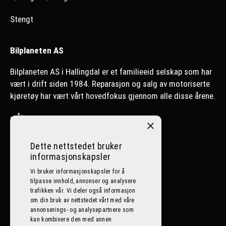
Stengt
Bilplaneten AS
Bilplaneten AS i Hallingdal er et familieeid selskap som har
vært i drift siden 1984. Reparasjon og salg av motoriserte
kjøretøy har vært vårt hovedfokus gjennom alle disse årene.
>
Ål
×
>
Nesbyen
Dette nettstedet bruker
informasjonskapsler
>
Lillehammer
Vi bruker informasjonskapsler for å
tilpasse innhold, annonser og analysere
Følg oss på sosiale medier
trafikken vår. Vi deler også informasjon
om din bruk av nettstedet vårt med våre
annonserings- og analysepartnere som
kan kombinere den med annen