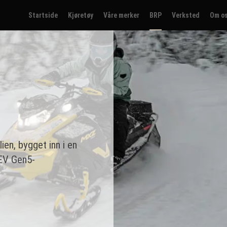
Startside
Kjøretøy
Våre merker
BRP
Verksted
Om o
en, bygget inn i en
REV Gen5-