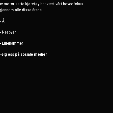
av motoriserte kjøretøy har vært vårt hovedfokus
gjennom alle disse årene.
>
Ål
>
Nesbyen
>
Lillehammer
Følg oss på sosiale medier