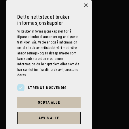
Ål:
32086400
×
Nesbyen:
32072500
Dette nettstedet bruker
informasjonskapsler
Lillehammer:
612 59 059
Vi bruker informasjonskapsler for å
tilpasse innhold, annonser og analysere
E-post
trafikken vår. Vi deler også informasjon
om din bruk av nettstedet vårt med våre
post@bilplaneten.no
annonserings- og analysepartnere som
kan kombinere den med annen
informasjon du har gitt dem eller som de
har samlet inn fra din bruk av tjenestene
deres.
STRENGT NØDVENDIG
GODTA ALLE
AVVIS ALLE