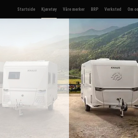
Startside
Kjøretøy
Våre merker
BRP
Verksted
Om o