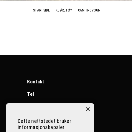
STARTSIDE
KJØRETØY
CAMPINGVOGN
Kontakt
Tel
Ål:
32086400
×
Nesbyen:
32072500
Dette nettstedet bruker
informasjonskapsler