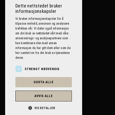
>
Nesbyen
Dette nettstedet bruker
informasjonskapsler
>
Lillehammer
Vi bruker informasjonskapsler for å
tilpasse innhold, annonser og analysere
Følg oss på sosiale medier
trafikken vår. Vi deler også informasjon
om din bruk av nettstedet vårt med våre
annonserings- og analysepartnere som
kan kombinere den med annen
informasjon du har gitt dem eller som de
har samlet inn fra din bruk av tjenestene
deres.
STRENGT NØDVENDIG
GODTA ALLE
BILPLANETEN AS 2026. ALL RIGHTS RESERVED.
POWERED BY EMPORI CMS
AVVIS ALLE
VIS DETALJER