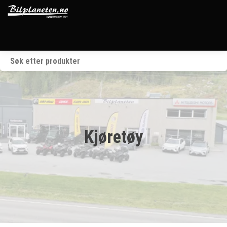
Startside
Kjøretøy
Våre merker
Kjøretøy
BRP
Verksted
Om oss
Kontakt