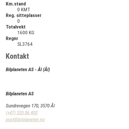
Km.stand
0 KMT
Reg. sitteplasser
0
Totalvekt
1600 KG
Regnr
SL3764
Kontakt
Bilplaneten AS - Ål (Ål)
Bilplaneten AS
Sundrevegen 170, 3570 Ål
(+47) 320 86 400
post@bilplaneten.no