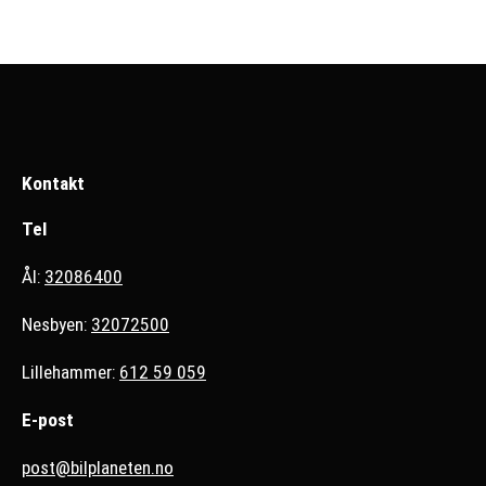
Kontakt
Tel
Ål:
32086400
Nesbyen:
32072500
Lillehammer:
612 59 059
E-post
post@bilplaneten.no