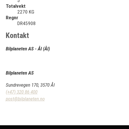
5
Totalvekt
2270 KG
Regnr
DR45908
Kontakt
Bilplaneten AS - Ål (Ål)
Bilplaneten AS
Sundrevegen 170, 3570 Ål
(+47) 320 86 400
post@bilplaneten.no