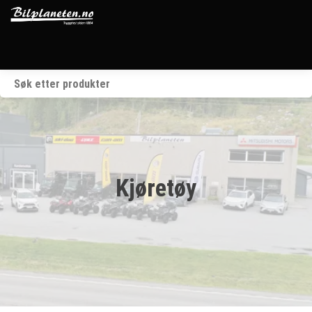
Startside
Kjøretøy
Våre merker
Kjøretøy
BRP
Verksted
Om oss
Kontakt