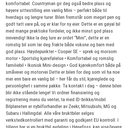
komfortabel. Countryman gir deg også bedre plass og
høyere sittestilling enn vanlig Mini – perfekt både til
hverdags og lengre turer. Bilen fremstår som meget pen og
godt tatt vare på, og er klar for ny eier. Dette er en gøyal bil
med mange praktiske fordeler, og ikke minst god plass
innvendig! Ikke la deg lure av ordet “Mini”, dette er en
romslig bil som lar deg frakte både voksne og barn med
god plass. Høydepunkter • Cooper SE – sprek og morsom
motor • Sportslig kjørefølelse • Komfortabel og romslig
familiebil • Ikonisk Mini-design • God kjørekomfort både på
småveier og motorvei Dette er bilen for deg som vil ha noe
mer enn bare en vanlig bil – her får du stil, kjøreglede og
personlighet i samme pakke. Ta kontakt i dag – denne bilen
blir ikke stående lenge! Vi ordner finansiering og
registrering mens du venter, ta med ID-brikke/mobil.
Bilplaneten er nybilforhandler av Zeekr, Mitsubishi, MG og
Subaru i Hallingdal. Alle våre bruktbiler selges
verkstedkontrollert med garanti og godkjent EU kontroll. I
tillegg har vi en bruktbil avdeling i Hønefoss, kan vise/levere