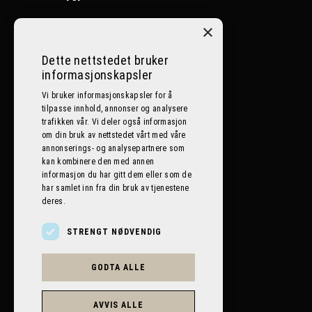
Ål:
32086400
×
Nesbyen:
32072500
Dette nettstedet bruker
informasjonskapsler
Lillehammer:
612 59 059
Vi bruker informasjonskapsler for å
tilpasse innhold, annonser og analysere
E-post
trafikken vår. Vi deler også informasjon
om din bruk av nettstedet vårt med våre
post@bilplaneten.no
annonserings- og analysepartnere som
kan kombinere den med annen
informasjon du har gitt dem eller som de
har samlet inn fra din bruk av tjenestene
deres.
STRENGT NØDVENDIG
GODTA ALLE
AVVIS ALLE