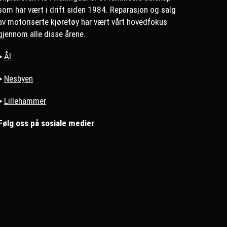
som har vært i drift siden 1984. Reparasjon og salg
av motoriserte kjøretøy har vært vårt hovedfokus
gjennom alle disse årene.
>
Ål
>
Nesbyen
>
Lillehammer
Følg oss på sosiale medier