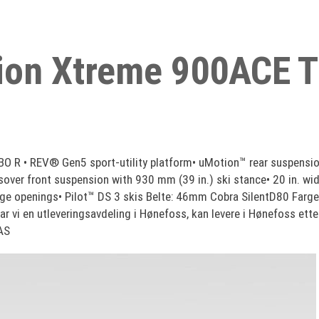
tion Xtreme 900ACE 
 • REV® Gen5 sport-utility platform• uMotion™ rear suspension
over front suspension with 930 mm (39 in.) ski stance• 20 in. wide
rge openings• Pilot™ DS 3 skis Belte: 46mm Cobra SilentD80 Farge;
ar vi en utleveringsavdeling i Hønefoss, kan levere i Hønefoss etter
AS