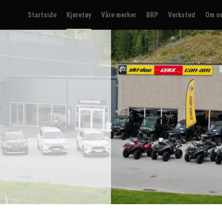
Startside
Kjøretøy
Våre merker
BRP
Verksted
Om o