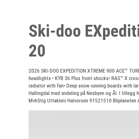
Ski-doo EXpedi
20
2026 SKI-DOO EXPEDITION XTREME 900 ACE™ TURBO R
headlights • KYB 36 Plus front shocks• RAS™ X cross
radiator with fan• Deep snow running boards with la
Hallingdal med avdeling på Nesbyen og Ål. I tillegg h
MvhStig Uttakleiv Halvorsen 91521510 Bliplaneten 