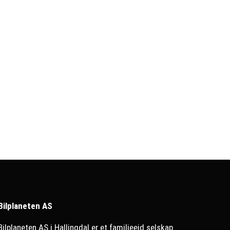
Bilplaneten AS
Bilplaneten AS i Hallingdal er et familieeid selskap