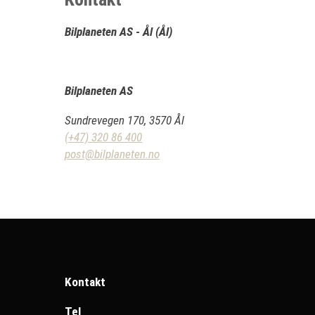
Bilplaneten AS - Ål (Ål)
Bilplaneten AS
Sundrevegen 170, 3570 Ål
(+47) 320 86 400
post@bilplaneten.no
Kontakt
Tel