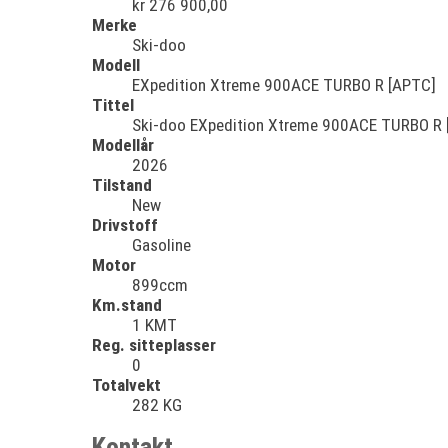
kr 276 900,00
Merke
Ski-doo
Modell
EXpedition Xtreme 900ACE TURBO R [APTC]
Tittel
Ski-doo EXpedition Xtreme 900ACE TURBO R 
Modellår
2026
Tilstand
New
Drivstoff
Gasoline
Motor
899ccm
Km.stand
1 KMT
Reg. sitteplasser
0
Totalvekt
282 KG
Kontakt