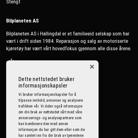
Stengt
Bilplaneten AS
Bilplaneten AS i Hallingdal er et familieeid selskap som har
vært i drift siden 1984. Reparasjon og salg av motoriserte
kjøretøy har vært vårt hovedfokus gjennom alle disse årene.
>
Ål
×
>
Nesbyen
Dette nettstedet bruker
informasjonskapsler
>
Lillehammer
Vi bruker informasjonskapsler for å
tilpasse innhold, annonser og analysere
Følg oss på sosiale medier
trafikken vår. Vi deler også informasjon
om din bruk av nettstedet vårt med våre
annonserings- og analysepartnere som
kan kombinere den med annen
informasjon du har gitt dem eller som de
har samlet inn fra din bruk av tjenestene