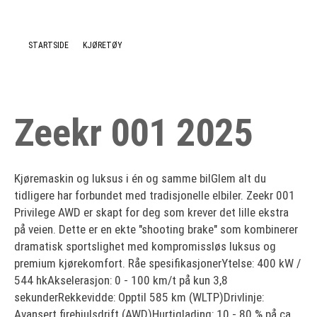
Nyheter
STARTSIDE
KJØRETØY
Zeekr 001 2025
Kjøremaskin og luksus i én og samme bilGlem alt du
tidligere har forbundet med tradisjonelle elbiler. Zeekr 001
Privilege AWD er skapt for deg som krever det lille ekstra
på veien. Dette er en ekte "shooting brake" som kombinerer
dramatisk sportslighet med kompromissløs luksus og
premium kjørekomfort. Råe spesifikasjonerYtelse: 400 kW /
544 hkAkselerasjon: 0 - 100 km/t på kun 3,8
sekunderRekkevidde: Opptil 585 km (WLTP)Drivlinje:
Avansert firehjulsdrift (AWD)Hurtiglading: 10 - 80 % på ca.