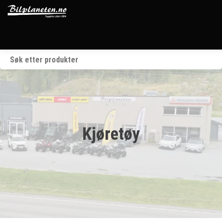
Startside
Kjøretøy
Våre merker
Kjøretøy
BRP
Verksted
Om oss
Kontakt