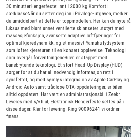
30 minutterHengerfeste: Inntil 2000 kg Komfort i
særklasseNår du setter deg inn i Privilege-utgaven, merker
du umiddelbart at dette er toppmodellen. Her kan du nyte rå
luksus med blant annet ventilerte skinnseter utstyrt med
massasjefunksjon, avanserte adaptive luftfjæringer for
optimal kjøredynamikk, og et massivt Yamaha lydsystem
som løfter kjøreturen til en konsert opplevelse. Teknologi
som overgår forventningeneBilen er stappet med
banebrytende teknologi. Et stort Head-Up Display (HUD)
sørger for at du har all nødvendig informasjon rett i
synsfeltet, og med sømløs integrasjon av Apple CarPlay og
Android Auto samt trådløse OTA-oppdateringer, er bilen
alltid oppdatert. Har vært en administrasjonsbil i Zeekr.
Leveres med s/v.hjul, Elektronisk Hengerfeste settes på i
disse dager. Klar for levering. Ring 90096241 vi ordner
finans.