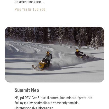
en arbeidssnøsco...
Pris fra kr 156 900
Summit Neo
Nå, på REV Gen5-plattformen, kan mindre førere dra
full nytte av optimalisert chassisdynamikk,
ultraresponsive kjøreegen...