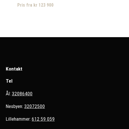
Pris fra kr 123 900
Kontakt
Tel
Ål:
32086400
Nesbyen:
32072500
Lillehammer:
612 59 059