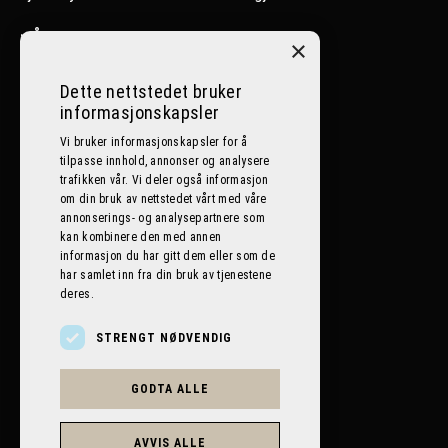
>
Ål
×
>
Nesbyen
Dette nettstedet bruker
informasjonskapsler
>
Lillehammer
Vi bruker informasjonskapsler for å
tilpasse innhold, annonser og analysere
Følg oss på sosiale medier
trafikken vår. Vi deler også informasjon
om din bruk av nettstedet vårt med våre
annonserings- og analysepartnere som
kan kombinere den med annen
informasjon du har gitt dem eller som de
har samlet inn fra din bruk av tjenestene
deres.
STRENGT NØDVENDIG
GODTA ALLE
BILPLANETEN AS 2026. ALL RIGHTS RESERVED.
POWERED BY EMPORI CMS
AVVIS ALLE