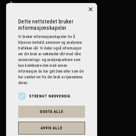
>
Ål
×
>
Nesbyen
Dette nettstedet bruker
informasjonskapsler
>
Lillehammer
Vi bruker informasjonskapsler for å
tilpasse innhold, annonser og analysere
Følg oss på sosiale medier
trafikken vår. Vi deler også informasjon
om din bruk av nettstedet vårt med våre
annonserings- og analysepartnere som
kan kombinere den med annen
informasjon du har gitt dem eller som de
har samlet inn fra din bruk av tjenestene
deres.
STRENGT NØDVENDIG
GODTA ALLE
BILPLANETEN AS 2026. ALL RIGHTS RESERVED.
POWERED BY EMPORI CMS
AVVIS ALLE