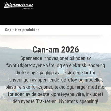
Startside
Kjøretøy
Can-am 2026
Våre merker
Spennende innovasjoner på noen av
favorittkjøretøyene våre, og en elektrisk lansering
BRP
du ikke bør gå glipp av… Gjør deg klar for
lanseringen av spennende kjøretøy og modeller,
Verksted
pluss ferske funksjoner, teknologi, farger med mer
for noen av de beste kjøretøyene våre, inkludert
Om oss
den nyeste Traxter-en. Nyhetens spenning!
Kontakt